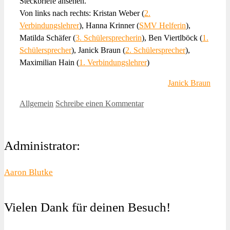
Steckbriefe ansehen.
Von links nach rechts: Kristan Weber (
2.
Verbindungslehrer
), Hanna Krinner (
SMV Helferin
),
Matilda Schäfer (
3. Schülersprecherin
), Ben Viertlböck (
1.
Schülersprecher
), Janick Braun (
2. Schülersprecher
),
Maximilian Hain (
1. Verbindungslehrer
)
Janick Braun
Kategorien
Allgemein
Schreibe einen Kommentar
Administrator:
Aaron Blutke
Vielen Dank für deinen Besuch!