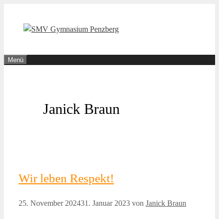
Zum
Inhalt
springen
Menü
Janick Braun
Wir leben Respekt!
25. November 2024
31. Januar 2023
von
Janick Braun